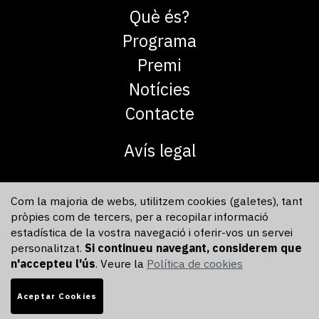
Què és?
Programa
Premi
Notícies
Contacte
Avís legal
Com la majoria de webs, utilitzem cookies (galetes), tant
pròpies com de tercers, per a recopilar informació
estadística de la vostra navegació i oferir-vos un servei
personalitzat.
Si continueu navegant, considerem que
n'accepteu l'ús
. Veure la
Política de cookies
Aceptar Cookies